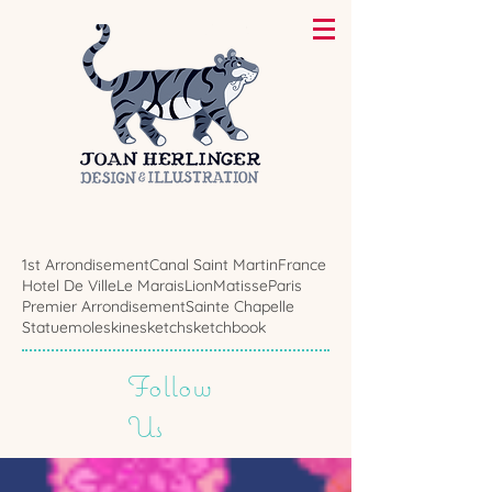
1st Arrondisement
Canal Saint Martin
France
Hotel De Ville
Le Marais
Lion
Matisse
Paris
Premier Arrondisement
Sainte Chapelle
Statue
moleskine
sketch
sketchbook
Follow
Us